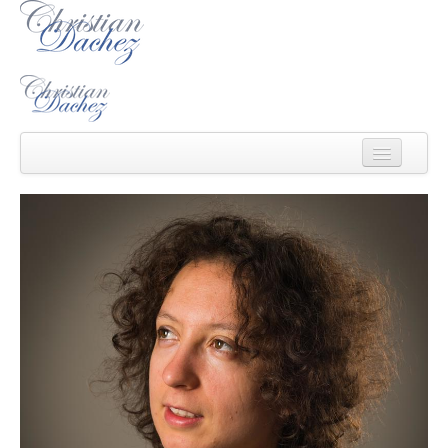
Christian Dachez
Actu
Catalogue
Ecouter/voir
Ecrits
Médias
Contact