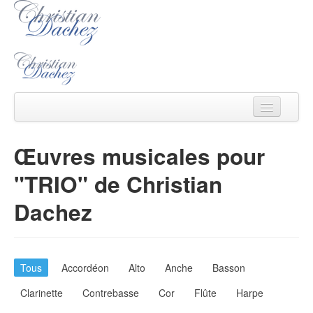
Christian Dachez
Œuvres musicales pour
Actu
"TRIO" de Christian
Catalogue
Dachez
Ecouter/voir
Ecrits
Tous
Accordéon
Alto
Anche
Basson
Médias
Clarinette
Contrebasse
Cor
Flûte
Harpe
Contact