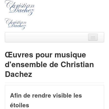
Christian Dachez
Œuvres pour musique
Actu
d'ensemble de Christian
Catalogue
Dachez
Ecouter/voir
Ecrits
Afin de rendre visible les
Médias
étoiles
Contact