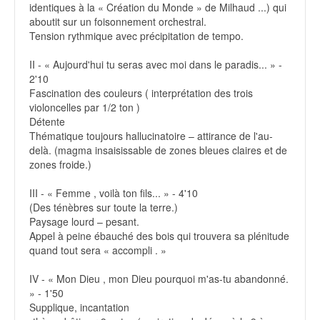
identiques à la « Création du Monde » de Milhaud ...) qui
aboutit sur un foisonnement orchestral.
Tension rythmique avec précipitation de tempo.
II - « Aujourd'hui tu seras avec moi dans le paradis... » -
2'10
Fascination des couleurs ( interprétation des trois
violoncelles par 1/2 ton )
Détente
Thématique toujours hallucinatoire – attirance de l'au-
delà. (magma insaisissable de zones bleues claires et de
zones froide.)
III - « Femme , voilà ton fils... » - 4'10
(Des ténèbres sur toute la terre.)
Paysage lourd – pesant.
Appel à peine ébauché des bois qui trouvera sa plénitude
quand tout sera « accompli . »
IV - « Mon Dieu , mon Dieu pourquoi m'as-tu abandonné.
» - 1'50
Supplique, incantation