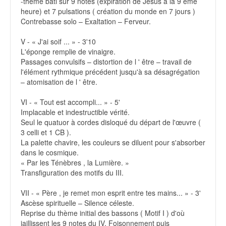
-thème bâti sur 9 notes (expiration de Jésus à la 9 ème
heure) et 7 pulsations ( création du monde en 7 jours )
Contrebasse solo – Exaltation – Ferveur.
V - « J'ai soif ... » - 3'10
L'éponge remplie de vinaigre.
Passages convulsifs – distortion de l ' être – travail de
l'élément rythmique précédent jusqu'à sa désagrégation
– atomisation de l ' être.
VI - « Tout est accompli... » - 5'
Implacable et indestructible vérité.
Seul le quatuor à cordes disloqué du départ de l'œuvre (
3 celli et 1 CB ).
La palette chavire, les couleurs se diluent pour s'absorber
dans le cosmique.
« Par les Ténèbres , la Lumière. »
Transfiguration des motifs du III.
VII - « Père , je remet mon esprit entre tes mains... » - 3'
Ascèse spirituelle – Silence céleste.
Reprise du thème initial des bassons ( Motif I ) d'où
jaillissent les 9 notes du IV. Foisonnement puis