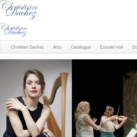
Christian Dachez
Actu
Catalogue
Ecouter/voir
Ec