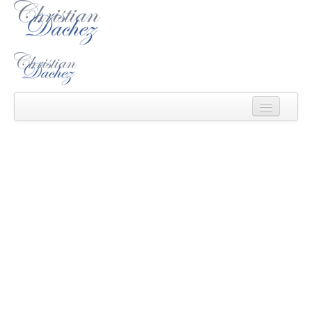
Christian Dachez
Actu
Catalogue
CATALOGUE
Ecouter/voir
des
Ecrits
ŒUVRES
Médias
MUSICALES
Contact