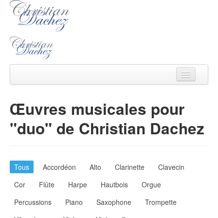
Christian Dachez
Œuvres musicales pour
Actu
"duo" de Christian Dachez
Catalogue
Ecouter/voir
Tous
Accordéon
Alto
Clarinette
Clavecin
Ecrits
Cor
Flûte
Harpe
Hautbois
Orgue
Médias
Percussions
Piano
Saxophone
Trompette
Contact