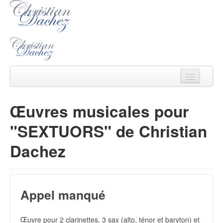
Christian Dachez
Œuvres musicales pour
Actu
"SEXTUORS" de Christian
Catalogue
Dachez
Ecouter/voir
Ecrits
Appel manqué
Médias
Contact
Œuvre pour 2 clarinettes, 3 sax (alto, ténor et baryton) et