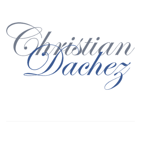
© Christian Dachez 2017
Plan du site
- Mentions légales -
Contact
création site internet Normandie : mes3w.com "la com', le web,
l'écrit"